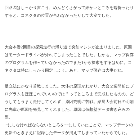
回路図はしっかり書こう。めんどくさがって細かいところを端折ったり
すると、コネクタの位置が合わなかったりして大変でした。
大会本番
2
回目の探索走行の帰り道で突如マシンが止まりました。原因
はモータードライバが外れてしまったことでした。しかも、マップ保存
のプログラムを作っていなかったのでまた
1
から探索をするはめに。コ
ネクタは特にしっかり固定しよう。あと、マップ保存は大事だね。
足立法にかなり苦戦しました。大体の原理がわかり、大会２週間前にプ
ログラムもほぼこれでいいのでは？ってところまで完成したものの、ど
うしてもうまく走行してくれず、原因究明に苦戦。結局大会前日の明朝
に先輩が原因を発見してくれました。原因は仮想壁データ書き込みの
際、
|=
にしなければならないところを
==
にしていたことで、マップデータの
更新のときまえに記録したデータが消えてしまっていたからでした。