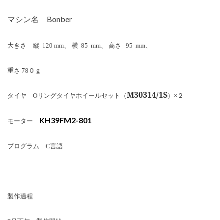
マシン名
Bonber
大きさ 縦
120 mm
、 横
85 mm
、 高さ
95 mm
、
重さ
78
０ｇ
M30314/1S
タイヤ
O
リングタイヤホイールセット（
）×２
KH39FM2-801
モーター
プログラム
C
言語
製作過程