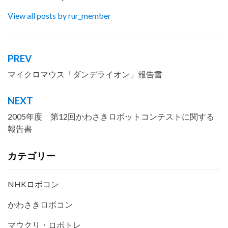
View all posts by rur_member
PREV
投
稿
マイクロマウス「ダンデライオン」報告書
ナ
NEXT
ビ
2005年度 第12回かわさきロボットコンテストに関する
ゲ
報告書
ー
カテゴリー
シ
ョ
NHKロボコン
ン
かわさきロボコン
マウクリ・ロボトレ