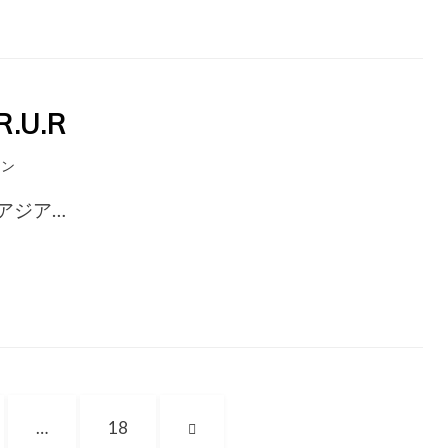
.U.R
コン
Uアジア…
E
PAGE
NEXT
…
18