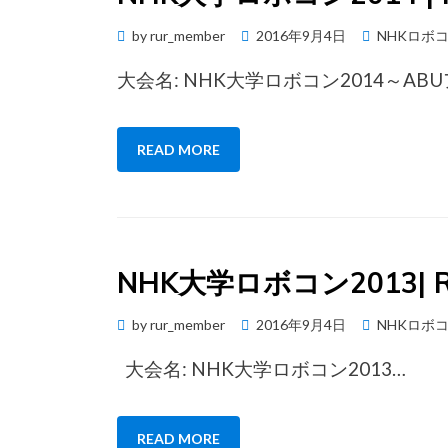
Posted
by
rur_member
2016年9月4日
NHKロボ
on
大会名: NHK大学ロボコン2014～AB
READ MORE
NHK大学ロボコン2013| R
Posted
by
rur_member
2016年9月4日
NHKロボ
on
大会名: NHK大学ロボコン2013…
READ MORE