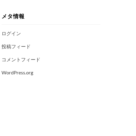
メタ情報
ログイン
投稿フィード
コメントフィード
WordPress.org