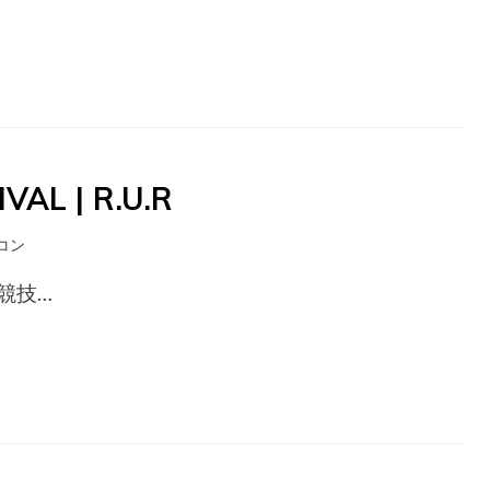
L | R.U.R
コン
 競技…