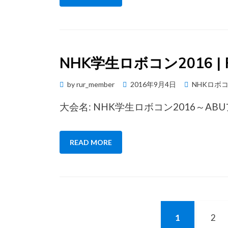
NHK学生ロボコン2016 | R
Posted
by
rur_member
2016年9月4日
NHKロボ
on
大会名: NHK学生ロボコン2016～AB
READ MORE
投
PAGE
PAG
1
2