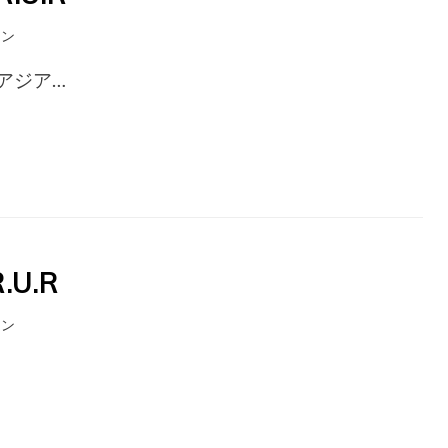
コン
Uアジア…
.U.R
コン