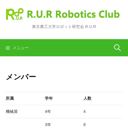
コ
ン
テ
ン
東京農工大学ロボット研究会 R.U.R
ツ
へ
ス
検
メニュー
キ
ッ
索:
プ
メンバー
所属
学年
人数
機械屋
4年
4
3年
8