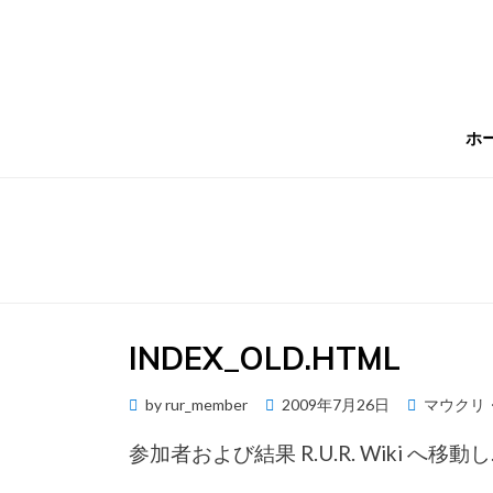
Skip
to
content
ホ
INDEX_OLD.HTML
Posted
by
rur_member
2009年7月26日
マウクリ
on
参加者および結果 R.U.R. Wiki へ移動し