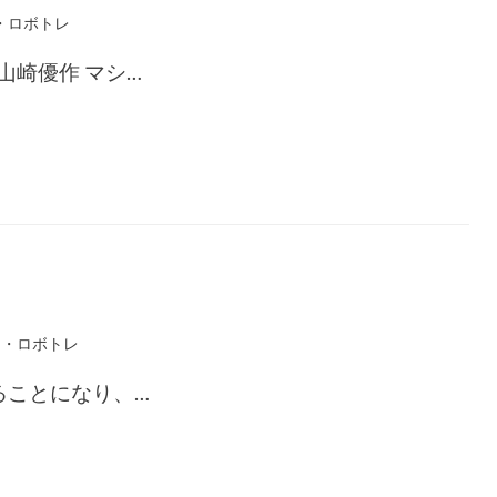
・ロボトレ
山崎優作 マシ…
リ・ロボトレ
ることになり、…