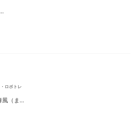
…
リ・ロボトレ
舞風（ま…