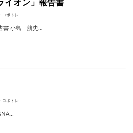
ライオン」報告書
・ロボトレ
書 小島 航史…
・ロボトレ
NA…